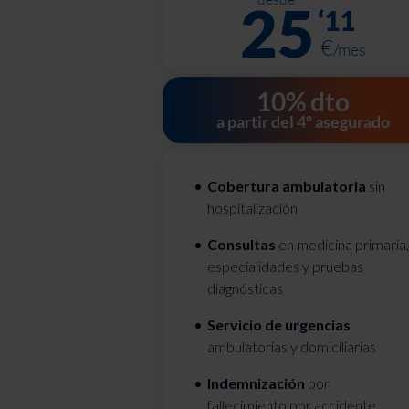
25
‘
11
€
/mes
10% dto
a partir del 4º asegurado
Cobertura ambulatoria
sin
hospitalización
Consultas
en medicina primaria,
especialidades y pruebas
diagnósticas
Servicio de urgencias
ambulatorias y domiciliarias
Indemnización
por
fallecimiento por accidente