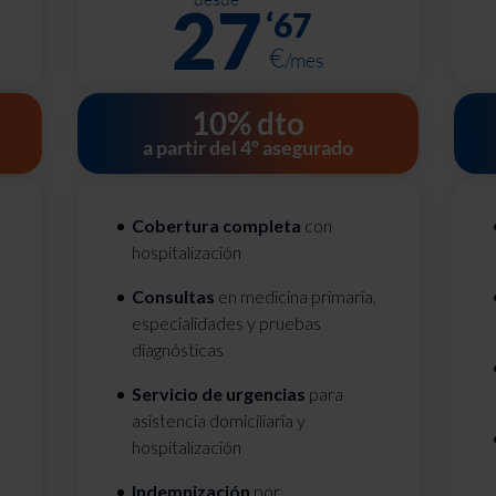
27
‘
67
€
/mes
10% dto
a partir del 4º asegurado
Cobertura completa
con
hospitalización
Consultas
en medicina primaria,
especialidades y pruebas
diagnósticas
Servicio de urgencias
para
asistencia domiciliaria y
hospitalización
Indemnización
por