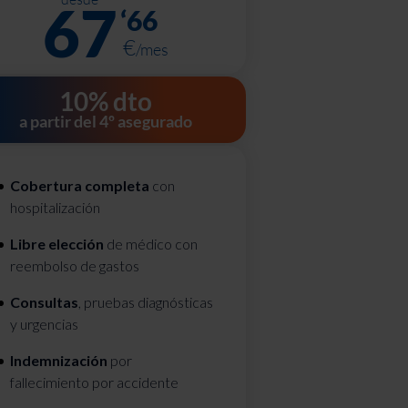
67
‘
66
€
/mes
10% dto
a partir del 4º asegurado
Cobertura completa
con
hospitalización
Libre elección
de médico con
reembolso de gastos
Consultas
, pruebas diagnósticas
y urgencias
Indemnización
por
fallecimiento por accidente