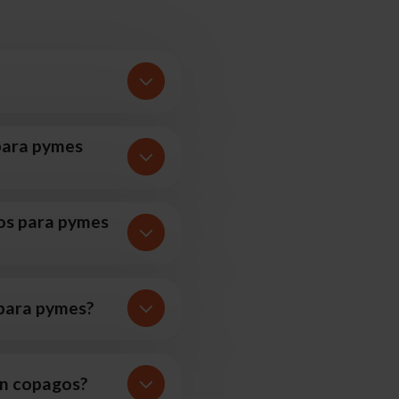
 para pymes
ros para pymes
 para pymes?
on copagos?